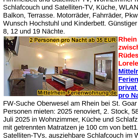
Schlafcouch und Satelliten-TV, Küche, WLAN 
Balkon, Terrasse. Motorräder, Fahrräder, Pkw
Wunsch Hochstuhl und Kinderbett. Günstiger
8, 12 und 19 Nächte.
Rhein 
zwisc
Rüdes
Lorel
Mittel
Ferie
privat
pro N
FW-Suche Oberwesel am Rhein bei St. Goar 
Personen mieten: 2025 renoviert, 2. Stock, 
Juli 2025 in Wohnzimmer, Küche und Schlafz
mit getrennten Matratzen je 100 cm von bett1.
Satelliten-TVs, ausziehbare Schlafcouch im