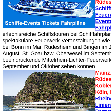
Rüdes
Schiff
Feuer
Events
Fahrp
erlebnisreiche Schiffstouren bei Schifffahrpla
spektakuläre Feuerwerk-Veranstaltungen wi
bei Bonn im Mai, Rüdesheim und Bingen im J
August, St. Goar bzw. Oberwesel im Septem
beeindruckende Mittelrhein-Lichter-Feuerwer
September und Oktober sehen können.
Mainz
Rüdes
Koble
Köln,
Rheins
Linien