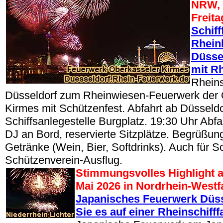
NRW, 
Freita
Schiff
Rhein
Düsse
mit R
Rheins
Düsseldorf zum Rheinwiesen-Feuerwerk der 
Kirmes mit Schützenfest. Abfahrt ab Düsseldo
Schiffsanlegestelle Burgplatz. 19:30 Uhr Abfa
DJ an Bord, reservierte Sitzplätze. Begrüßun
Getränke (Wein, Bier, Softdrinks). Auch für 
Schützenverein-Ausflug.
Stimmungsvolles Highlight a
Mai 2026 in Nordrhein-West
Japanisches Feuerwerk Düss
Sie es auf einer Rheinschifffa