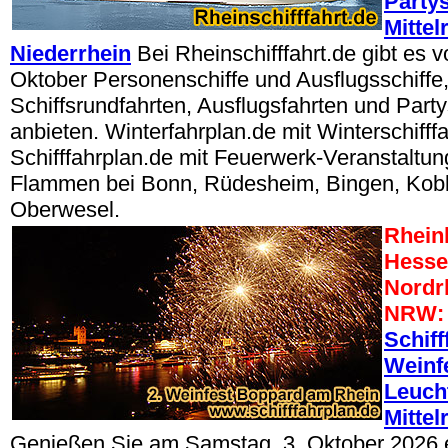
Partys
Mittel
Niederrhein
Bei Rheinschifffahrt.de gibt es 
Oktober Personenschiffe und Ausflugsschiffe, 
Schiffsrundfahrten, Ausflugsfahrten und Party
anbieten. Winterfahrplan.de mit Winterschifffa
Schifffahrplan.de mit Feuerwerk-Veranstaltun
Flammen bei Bonn, Rüdesheim, Bingen, Kobl
Oberwesel.
Rheinl
Hesse
Nordr
NRW:
Schiff
Weinf
Leuch
Mittel
Genießen Sie am Samstag, 3. Oktober 2026 