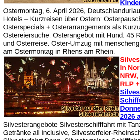
Kinde
Ostermontag, 6. April 2026, Deutschlandurla
Hotels – Kurzreisen über Ostern: Osterpausc
Osterspecials + Osterarrangements als Kurzu
Ostereiersuche. Osterangebot mit Hund. 45 
und Osterreise. Oster-Umzug mit menschen
am Ostermontag in Rhens am Rhein.
Silve
in No
NRW, 
RLP +
Silves
Schiff
Donner
2026 
Silvesterangebote Silvesterschifffahrt mit Tan
Getränke all inclusive, Silvesterfeier-Rheinsch