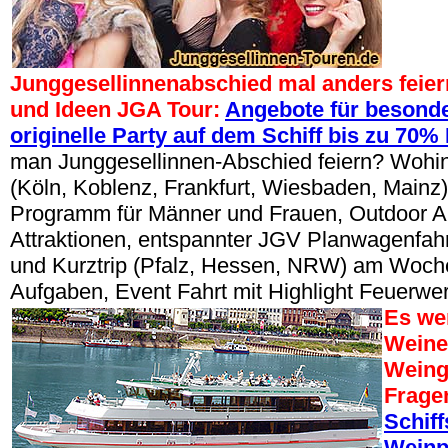
Junggesellinnenabschied mal anders feier
und Ideen JGA Tour:
Angebote für besonde
originelle Party auf dem Schiff bis zu 70%
man Junggesellinnen-Abschied feiern? Wohin
(Köln, Koblenz, Frankfurt, Wiesbaden, Mainz)
Programm für Männer und Frauen, Outdoor Akt
Attraktionen, entspannter JGV Planwagenfahr
und Kurztrip (Pfalz, Hessen, NRW) am Woch
Aufgaben, Event Fahrt mit Highlight Feuerw
Es we
Weine
Weing
Frage
Schif
Weinp