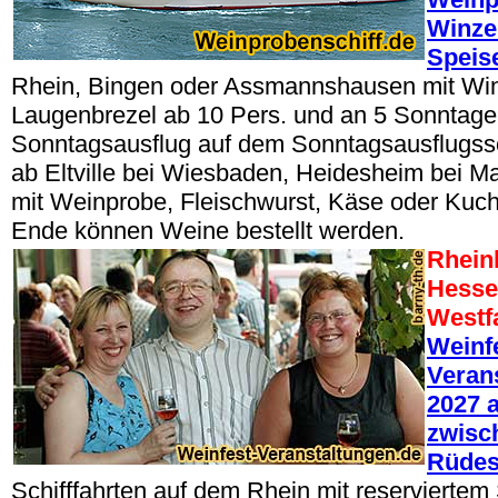
Winze
Speis
Rhein, Bingen oder Assmannshausen mit Win
Laugenbrezel ab 10 Pers. und an 5 Sonntag
Sonntagsausflug auf dem Sonntagsausflugssc
ab Eltville bei Wiesbaden, Heidesheim bei M
mit Weinprobe, Fleischwurst, Käse oder Kuc
Ende können Weine bestellt werden.
Rheinl
Hesse
Westf
Weinf
Veran
2027 a
zwisc
Rüde
Schifffahrten auf dem Rhein mit reserviertem 