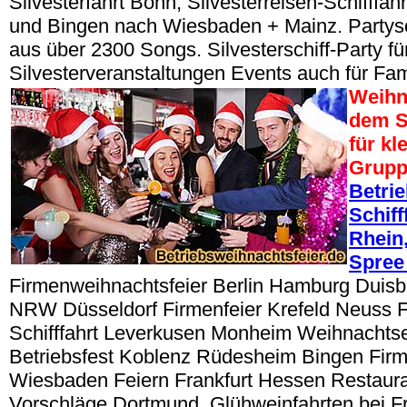
Silvesterfahrt Bonn, Silvesterreisen-Schifffa
und Bingen nach Wiesbaden + Mainz. Partys
aus über 2300 Songs. Silvesterschiff-Party fü
Silvesterveranstaltungen Events auch für Fam
Weihn
dem S
für kl
Grup
Betri
Schiff
Rhein,
Spree
Firmenweihnachtsfeier Berlin Hamburg Duisbu
NRW Düsseldorf Firmenfeier Krefeld Neuss 
Schifffahrt Leverkusen Monheim Weihnacht
Betriebsfest Koblenz Rüdesheim Bingen Fir
Wiesbaden Feiern Frankfurt Hessen Restaur
Vorschläge Dortmund. Glühweinfahrten bei Fr