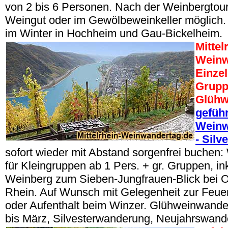
von 2 bis 6 Personen. Nach der Weinbergtou
Weingut oder im Gewölbeweinkeller möglich.
im Winter in Hochheim und Gau-Bickelheim.
Mittel
Weinw
Einze
Grupp
Glühw
geführ
Weinw
- Silv
sofort wieder mit Abstand sorgenfrei buche
für Kleingruppen ab 1 Pers. + gr. Gruppen, i
Weinberg zum Sieben-Jungfrauen-Blick bei 
Rhein. Auf Wunsch mit Gelegenheit zur Feuer
oder Aufenthalt beim Winzer. Glühweinwand
bis März, Silvesterwanderung, Neujahrswand