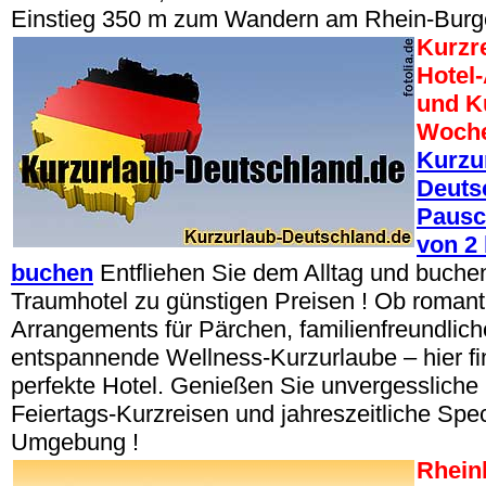
Einstieg 350 m zum Wandern am Rhein-Bur
Kurzr
Hotel
und Ku
Woche
Kurzu
Deuts
Pausc
von 2 
buchen
Entfliehen Sie dem Alltag und buchen 
Traumhotel zu günstigen Preisen ! Ob romant
Arrangements für Pärchen, familienfreundlic
entspannende Wellness-Kurzurlaube – hier fi
perfekte Hotel. Genießen Sie unvergessliche 
Feiertags-Kurzreisen und jahreszeitliche Spec
Umgebung !
Rheinl