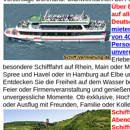
Über 
auf al
Deuts
mieten
von 40
Perso
unver
Erlebe
besondere Schifffahrt auf Rhein, Main oder Mo
Spree und Havel oder in Hamburg auf Elbe un
Entdecken Sie die Freiheit auf dem Wasser be
Feier oder Firmenveranstaltung und genießen
unvergessliche Momente. Ob exklusive, Hoch
oder Ausflug mit Freunden, Familie oder Koll
Schiff
Abend
Schif