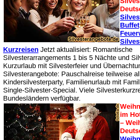
Silves
Deuts
Silves
Buffet
Feuer
Silves
Kurzreisen
Jetzt aktualisiert: Romantische
Silvesterarrangements 1 bis 5 Nächte und Silv
Kurzurlaub mit Silvesterfeier und Übernachtu
Silvesterangebote: Pauschalreise teilweise all
Kindersilvesterparty, Familienurlaub mit Famil
Single-Silvester-Special. Viele Silvesterkurzre
Bundesländern verfügbar.
Weihn
im Ho
– Wei
Deuts
Weihn