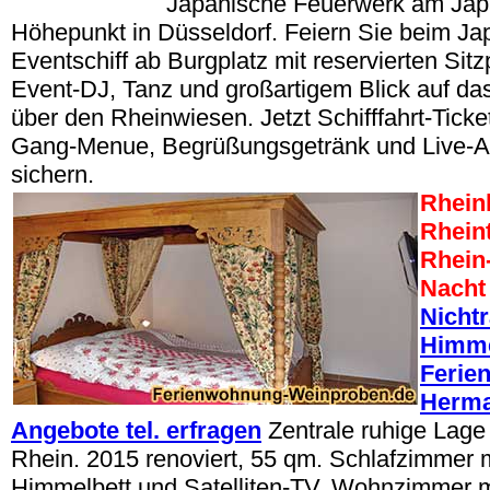
Japanische Feuerwerk am Japa
Höhepunkt in Düsseldorf. Feiern Sie beim Ja
Eventschiff ab Burgplatz mit reservierten Sitz
Event-DJ, Tanz und großartigem Blick auf d
über den Rheinwiesen. Jetzt Schifffahrt-Ticket
Gang-Menue, Begrüßungsgetränk und Live-
sichern.
Rheinl
Rheint
Rhein
Nacht
Nicht
Himme
Ferie
Herma
Angebote tel. erfragen
Zentrale ruhige Lage
Rhein. 2015 renoviert, 55 qm. Schlafzimmer m
Himmelbett und Satelliten-TV, Wohnzimmer m