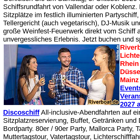
Schiffsrundfahrt von Vallendar oder Koblenz.
Sitzplätze im festlich illuminierten Partyschif
Tellergericht (auch vegetarisch), DJ-Musik u
große Weinfest-Feuerwerk direkt vom Schiff a
unvergessliches Erlebnis. Jetzt buchen und s
River
Lichte
Rhein 
Düsse
Mainz
Event
Veran
2027 
Discoschiff
All-inclusive-Abendfahrten auf ei
Sitzplatzreservierung, Buffet, Getränken und
Bordparty. 80er / 90er Party, Mallorca Party, 
Muttertagstour, Vatertagstour, Lichterschifffa