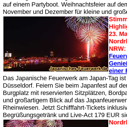
auf einem Partyboot. Weihnachtsfeier auf dem
November und Dezember für kleine und groß
Stimm
Highli
23. Ma
Nordr
NRW:
Feuer
Genie
einer 
Das Japanische Feuerwerk am Japan-Tag ist 
Düsseldorf. Feiern Sie beim Japanfest auf de
Burgplatz mit reservierten Sitzplätzen, Bordp
und großartigem Blick auf das Japanfeuerwer
Rheinwiesen. Jetzt Schifffahrt-Tickets inklu
Begrüßungsgetränk und Live-Act 179 EUR si
Nordr