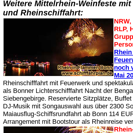
Weitere Mittelrhein-Weinfeste mi
und Rheinschiffahrt:
NRW, 
RLP, 
Grupp
Perso
Rhein
Feuerw
noch v
Mai 2
Rheinschifffahrt mit Feuerwerk und spektak
als Bonner Lichterschifffahrt Nacht der Beng
Siebengebirge. Reservierte Sitzplätze, Buffe
DJ-Musik mit Songauswahl aus über 2300 So
Maiausflug-Schiffsrundfahrt ab Bonn 114 EUR
Arrangement mit Bootstour als Rheinreise ve
Rhein-