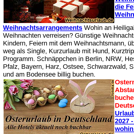
die Fe
Weihn
Weihnachtsarrangements
Wohin an Heilig
Weihnachten verreisen? Günstige Weihnachts
Kindern, Feiern mit dem Weihnachtsmann, ü
weg als Single, Kurzurlaub mit Hund, Kurztri
Programm. Schnäppchen in Berlin, NRW, Hes
Pfalz, Bayern, Harz, Ostsee, Schwarzwald, 
und am Bodensee billig buchen.
Oster
Absta
buche
Deuts
Urlau
2027 -
wohin 