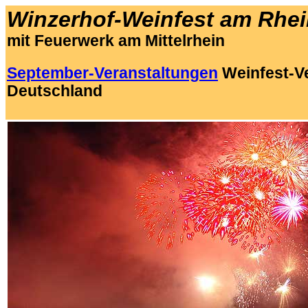
Winzerhof-Weinfest am Rhei
mit Feuerwerk am Mittelrhein
September-Veranstaltungen
Weinfest-V
Deutschland
.