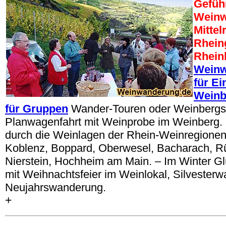
Gefüh
Wein
Mittel
Rhein
Rhein
Weinw
für Ei
Weinb
für Gruppen
Wander-Touren oder Weinbergsr
Planwagenfahrt mit Weinprobe im Weinberg.
durch die Weinlagen der Rhein-Weinregionen
Koblenz, Boppard, Oberwesel, Bacharach, Rüd
Nierstein, Hochheim am Main. – Im Winter 
mit Weihnachtsfeier im Weinlokal, Silvester
Neujahrswanderung.
+