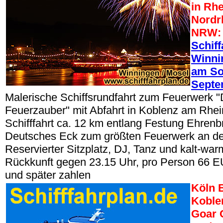
in Rhe
Nordr
NRW:
Schiff
Winni
am So
Septe
Malerische Schiffsrundfahrt zum Feuerwerk "
Feuerzauber" mit Abfahrt in Koblenz am Rhei
Schifffahrt ca. 12 km entlang Festung Ehrenbr
Deutsches Eck zum größten Feuerwerk an de
Reservierter Sitzplatz, DJ, Tanz und kalt-war
Rückkunft gegen 23.15 Uhr, pro Person 66 E
und später zahlen
Köln 
Koble
Goar 